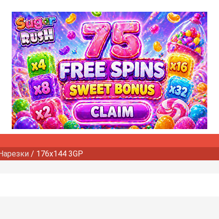
Нарезки
/ 176x144 3GP