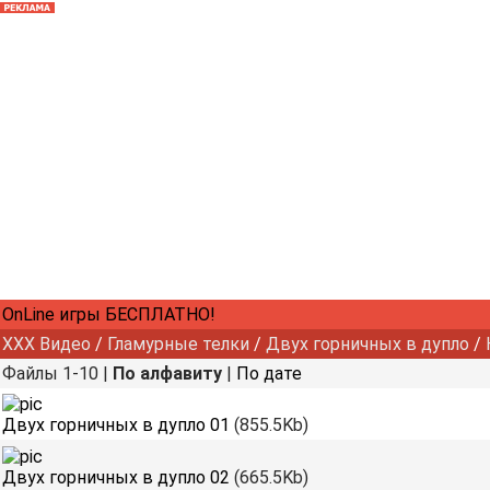
OnLine игры БЕСПЛАТНО!
XXX Видео
/
Гламурные телки
/
Двух горничных в дупло
/
Файлы 1-10 |
По алфавиту
|
По дате
Двух горничных в дупло 01
(855.5Kb)
Двух горничных в дупло 02
(665.5Kb)