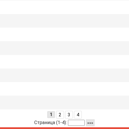
1
2
3
4
Страница (1-4):