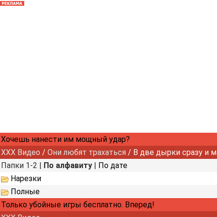
Хочешь нанести им мощный удар?
XXX Видео
/
Они любят трахаться
/ В две дырки сразу и 
Папки 1-2 |
По алфавиту
|
По дате
Нарезки
Полные
Только убойные игры бесплатно. Вперед!